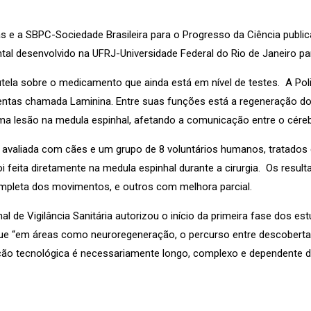
s e a SBPC-Sociedade Brasileira para o Progresso da Ciência publi
al desenvolvido na UFRJ-Universidade Federal do Rio de Janeiro par
utela sobre o medicamento que ainda está em nível de testes. A Pol
entas chamada Laminina. Entre suas funções está a regeneração do
ma lesão na medula espinhal, afetando a comunicação entre o cére
i avaliada com cães e um grupo de 8 voluntários humanos, tratados 
i feita diretamente na medula espinhal durante a cirurgia. Os resu
pleta dos movimentos, e outros com melhora parcial.
l de Vigilância Sanitária autorizou o início da primeira fase dos est
 “em áreas como neuroregeneração, o percurso entre descoberta cie
ação tecnológica é necessariamente longo, complexo e dependente d