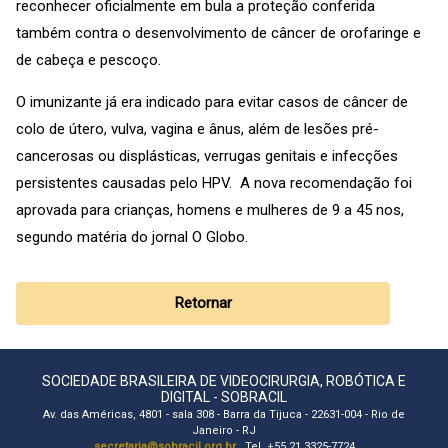
reconhecer oficialmente em bula a proteção conferida
também contra o desenvolvimento de câncer de orofaringe e
de cabeça e pescoço.
O imunizante já era indicado para evitar casos de câncer de
colo de útero, vulva, vagina e ânus, além de lesões pré-
cancerosas ou displásticas, verrugas genitais e infecções
persistentes causadas pelo HPV. A nova recomendação foi
aprovada para crianças, homens e mulheres de 9 a 45 nos,
segundo matéria do jornal O Globo.
Retornar
SOCIEDADE BRASILEIRA DE VIDEOCIRURGIA, ROBÓTICA E
DIGITAL - SOBRACIL
Av. das Américas, 4801 - sala 308 - Barra da Tijuca - 22631-004 - Rio de
Janeiro - RJ
secretaria@sobracil.org.br
Tel. +55 21 3325-7724